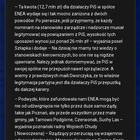
– Ta kwota (12,7 mln zł) dla działaczy PiS w spółce
ENEA wydaje się i tak mocno zaniżona z dwóch
powodów. Po pierwsze, jeśli przyjmiemy, że każdy
nominant na stanowisko zarządcze i nadzorcze musiał
legitymować się powiązaniem z PiS, wysokość tych
uposażeń wynosi już ponad 26 mln zł! – wyjaśnia poseł
Szłapka i dodaje – Na dzisiaj nie mamy też wiedzy o
stanowiskach kierowniczych, bo one nie są nigdzie
ujawniane. Należy jednak domniemywać, że PiS w
swojej spółce nie przepuścił nawet sprzątaczce. A
wiemy z prawdziwych maili Dworczyka, że to właśnie
legitymacja partyjna jest dla działaczy PiS przepustką
do dalszej kariery.
– Podwyżki, które zafundowała nam ENEA mogą być
nie od udźwignięcia nie tylko przez duże samorządy,
takie jak Poznań, ale przede wszystkim przez małe
gminy, jak Tarnowo Podgórne, Czerwonak, Suchy Las –
wyjaśnia poznański radny Wojciech Chudy
(.Nowoczesna) – Rządzący przerzucają się wzajemnie