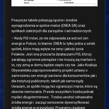
Powyższe tabele pokazują łączne i średnie
wynagrodzenia w spółce matce (ENEA SA) oraz
spółkach zależnych dla zarządów i rad nadzorczych.
– Kiedy PiS mówi, że nie odpowiada za wzrost cen
energii w Polsce, to kłamie. ENEA to tylko jedna z setek
spółek, które mają wpływ na ceny i jakość życia
Polaków. Jest ona przeżarta działaczami PiS, którzy
zarabiają ogromne pieniądze i nie muszą się martwić o
to, czy zimą w domu będzie ciepło czy nie. Jako Koalicja
Obywatelska zaproponowaliśmy projekt ustawy o
zamrożeniu cen energii zarówno dla konsumentów jak i
dla instytucji publicznych, takich jak samorządy.
Uważam, że spółki mogą też ograniczyć marże, które są
obecnie niemoralne. Przede wszystkim trzeba jednak
myśleć długoterminowo. Trzeba uwolnić odnawialne
źródła energii i zacząć sensownie dywersyfikować
źródła energii w przyszłości. Programy rządowe