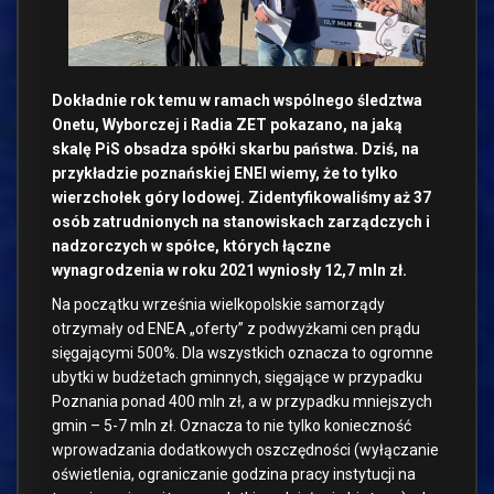
Dokładnie rok temu w ramach wspólnego śledztwa
Onetu, Wyborczej i Radia ZET pokazano, na jaką
skalę PiS obsadza spółki skarbu państwa. Dziś, na
przykładzie poznańskiej ENEI wiemy, że to tylko
wierzchołek góry lodowej. Zidentyfikowaliśmy aż 37
osób zatrudnionych na stanowiskach zarządczych i
nadzorczych w spółce, których łączne
wynagrodzenia w roku 2021 wyniosły 12,7 mln zł.
Na początku września wielkopolskie samorządy
otrzymały od ENEA „oferty” z podwyżkami cen prądu
sięgającymi 500%. Dla wszystkich oznacza to ogromne
ubytki w budżetach gminnych, sięgające w przypadku
Poznania ponad 400 mln zł, a w przypadku mniejszych
gmin – 5-7 mln zł. Oznacza to nie tylko konieczność
wprowadzania dodatkowych oszczędności (wyłączanie
oświetlenia, ograniczanie godzina pracy instytucji na