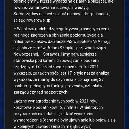
terenie gminy, niższe wydatki na działania bieżące), ale
również zahamowanie rozwoju inwestycji.
Samorządów nie będzie stać na nowe drogi, chodniki,
ścieżki rowerowe itp.
– W obliczu nadchodzącego kryzysu, rosnących cen i
realnego zagrożenia obniżenia poziomu życia dla
milionów Polaków, działacze PiS w spółce ENEA mają
się dobrze – mówi Adam Szłapka, przewodniczący
Nowoczesnej. – Sprawdziliśmy najważniejsze
stanowiska pod katem ich powiązań z obozem
rządzącym. O ile śledztwo z października 2021
wykazało, że takich osób jest 17, o tyle nasza analiza
wykazała, że mamy do czynienia z co najmniej 37
osobami pełniącymi funkcje prezesów, członków
zarządu czy rad nadzorczych.
Łączne wynagrodzenie tych osób w 2021 roku
kosztowało podatników 12,7 mln zł. W niektórych
przypadkach nie udało się ustalić wysokości
wynagrodzenia (dane nie były ujawnianie lub pojawią się
w kolejnych oświadczeniach majątkowych).