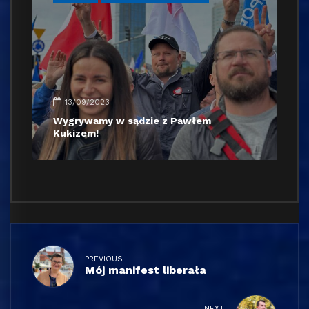
13/09/2023
Wygrywamy w sądzie z Pawłem
Kukizem!
PREVIOUS
Mój manifest liberała
NEXT