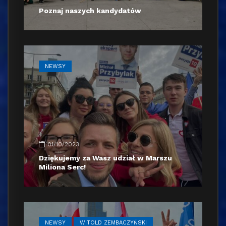
Poznaj naszych kandydatów
NEWSY
01/10/2023
Dziękujemy za Wasz udział w Marszu
Miliona Serc!
NEWSY
WITOLD ZEMBACZYŃSKI