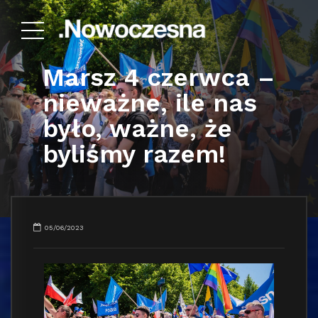
Marsz 4 czerwca –
nieważne, ile nas
było, ważne, że
byliśmy razem!
05/06/2023