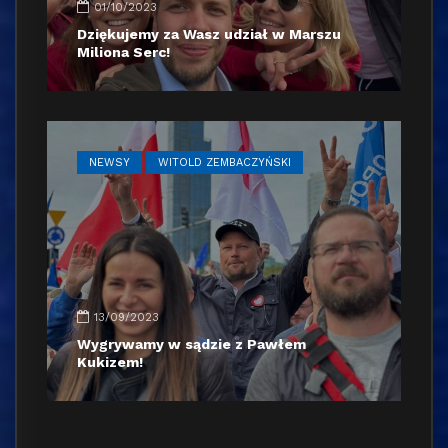
01/10/2023
Dziękujemy za Wasz udział w Marszu
Miliona Serc!
NEWSY
WITOLD ZEMBACZYŃSKI
13/09/2023
Wygrywamy w sądzie z Pawłem
Kukizem!