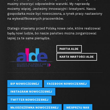
musimy stworzyć odpowiednie warunki. My naprawdę
możemy więcej. Jesteśmy innowacyjni i kreatywni. Nasza
gospodarka może być nowoczesna, a rynek pracy nastawiony
na wykwalifikowanych pracowników.
Dlatego stawiamy przed Polską nowe cele, które realizować
będą nowi ludzie, bo nasze państwo można zorganizować
lepiej za te same pieniądze.
PARTIA ALDE
KARTA WARTOŚCI ALDE
BIP NOWOCZESNEJ
FACEBOOK NOWOCZESNEJ
INSTAGRAM NOWOCZESNEJ
TWITTER NOWOCZESNEJ
MŁODZIEŻÓWKA NOWOCZESNEJ
WESPRZYJ NAS