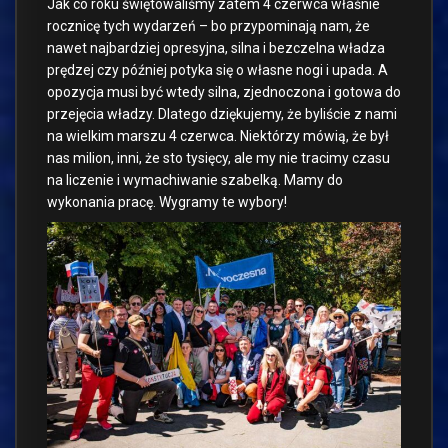
Jak co roku świętowaliśmy zatem 4 czerwca właśnie
rocznicę tych wydarzeń – bo przypominają nam, że
nawet najbardziej opresyjna, silna i bezczelna władza
prędzej czy później potyka się o własne nogi i upada. A
opozycja musi być wtedy silna, zjednoczona i gotowa do
przejęcia władzy. Dlatego dziękujemy, że byliście z nami
na wielkim marszu 4 czerwca. Niektórzy mówią, że był
nas milion, inni, że sto tysięcy, ale my nie tracimy czasu
na liczenie i wymachiwanie szabelką. Mamy do
wykonania pracę. Wygramy te wybory!