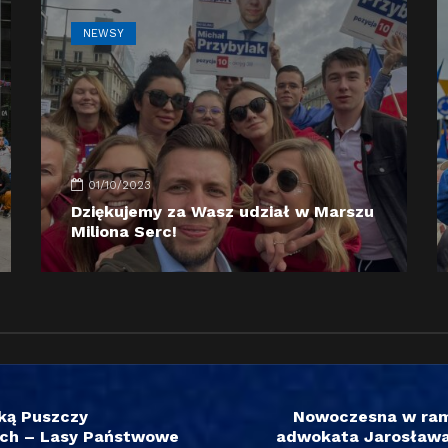
NEWSY
01/10/2023
Dziękujemy za Wasz udział w Marszu
Miliona Serc!
ką Puszczy
Nowoczesna w ram
nych – Lasy Państwowe
adwokata Jarosława 