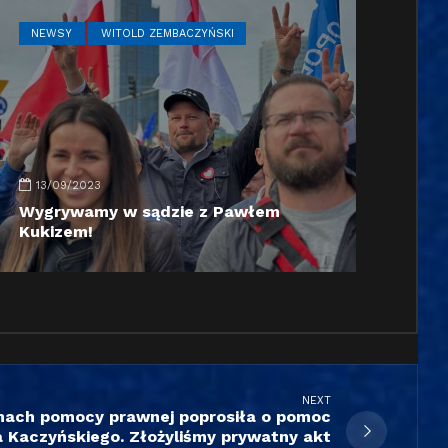
NEWSY
WITOLD ZEMBACZYŃSKI
13/09/2023
Wygrywamy w sądzie z Pawłem
Kukizem!
NEXT
ach pomocy prawnej poprosiła o pomoc
Kaczyńskiego. Złożyliśmy prywatny akt