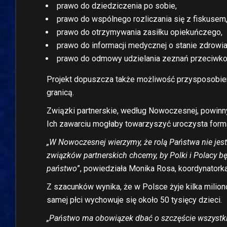
prawo do dziedziczenia po sobie,
prawo do wspólnego rozliczania się z fiskusem
prawo do otrzymywania zasiłku opiekuńczego,
prawo do informacji medycznej o stanie zdrowia
prawo do odmowy udzielania zeznań przeciwko 
Projekt dopuszcza także możliwość przysposobien
granicą.
Związki partnerskie, według Nowoczesnej, powinny
Ich zawarciu mogłaby towarzyszyć uroczysta forma
„W Nowoczesnej wierzymy, że rolą Państwa nie jest
związków partnerskich chcemy, by Polki i Polacy b
państwo
”, powiedziała Monika Rosa, koordynatork
Z szacunków wynika, że w Polsce żyje kilka milio
samej płci wychowuje się około 50 tysięcy dzieci.
„Państwo ma obowiązek dbać o szczęście wszystki