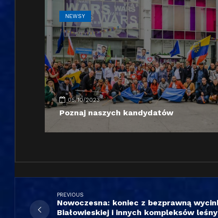
NEWSY
05/10/2023
Poznaj naszych kandydatów
PREVIOUS
Nowoczesna: koniec z bezprawną wycin
Białowieskiej i innych kompleksów leś