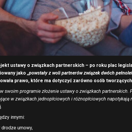
ekt ustawy o związkach partnerskich – po roku plac legisl
niowany jako
„powstały z woli partnerów związek dwóch pełnole
owała prawo, które ma dotyczyć zarówno osób tworzących z
swoim programie złożenie ustawy o związkach partnerskich. Pol
żyjące w związkach jednopłciowych i różnopłciowych napotykają 
.
ędzy innymi:
w drodze umowy,