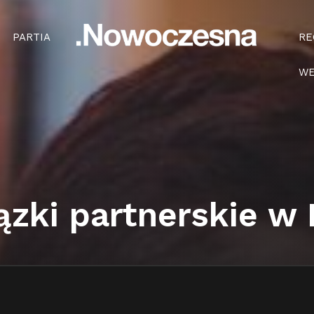
PARTIA
RE
WE
ązki partnerskie w 