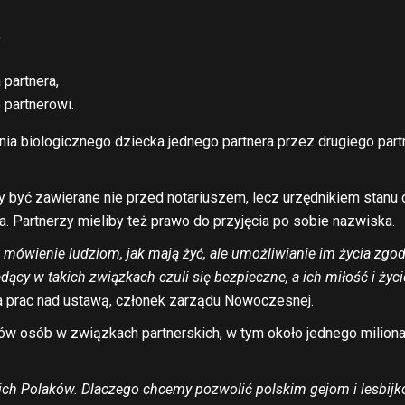
,
 partnera,
partnerowi.
ia biologicznego dziecka jednego partnera przez drugiego part
 być zawierane nie przed notariuszem, lecz urzędnikiem stanu c
. Partnerzy mieliby też prawo do przyjęcia po sobie nazwiska.
 mówienie ludziom, jak mają żyć, ale umożliwianie im życia zgo
ędący w takich związkach
czuli się bezpieczne, a ich miłość i ży
a prac nad ustawą, członek zarządu Nowoczesnej.
nów osób w związkach partnerskich, w tym około jednego milion
ch Polaków. Dlaczego chcemy pozwolić polskim gejom i lesbijko